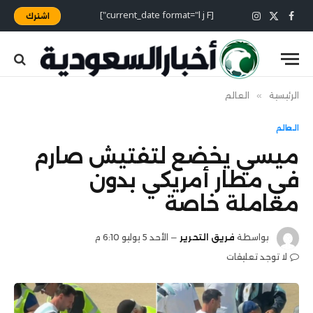
[current_date format="l j F"]
اشترك
X
فيسبوك
الانستغرام
(Twitter)
الرئيسية
»
العالم
العالم
ميسي يخضع لتفتيش صارم
في مطار أمريكي بدون
معاملة خاصة
بواسطة
فريق التحرير
الأحد 5 يوليو 6:10 م
لا توجد تعليقات