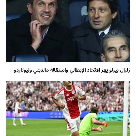
زلزال بيرلو يهز الاتحاد الإيطالي واستقالة مالديني وليوناردو