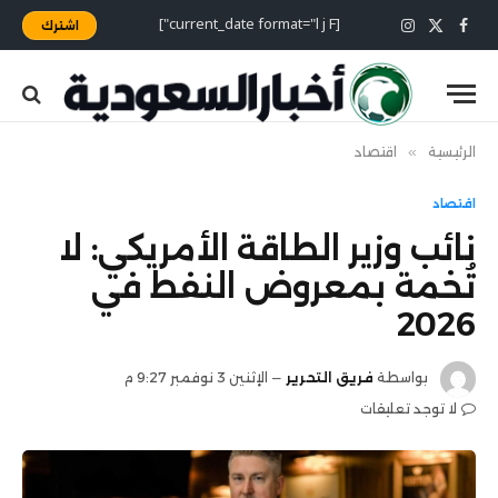
[current_date format="l j F"]
اشترك
X
فيسبوك
الانستغرام
(Twitter)
الرئيسية
»
اقتصاد
اقتصاد
نائب وزير الطاقة الأمريكي: لا
تُخمة بمعروض النفط في
2026
بواسطة
فريق التحرير
الإثنين 3 نوفمبر 9:27 م
لا توجد تعليقات