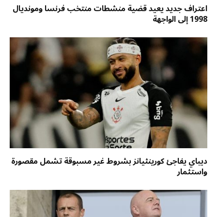
اعتراف جديد يعيد قضية منشطات منتخب فرنسا ومونديال
1998 إلى الواجهة
ديباي يفاجئ كورينثيانز بشروط غير مسبوقة تشمل مقصورة
واستثمار