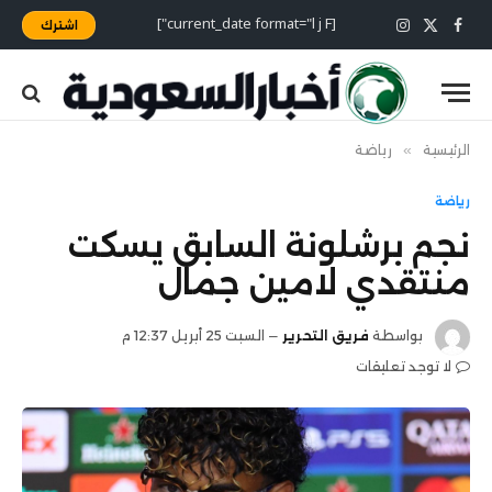
[current_date format="l j F"]
اشترك
X
فيسبوك
الانستغرام
(Twitter)
الرئيسية
»
رياضة
رياضة
نجم برشلونة السابق يسكت
منتقدي لامين جمال
بواسطة
فريق التحرير
السبت 25 أبريل 12:37 م
لا توجد تعليقات