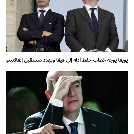
يويفا يوجه خطاب حفظ أدلة إلى فيفا ويهدد مستقبل إنفانتينو