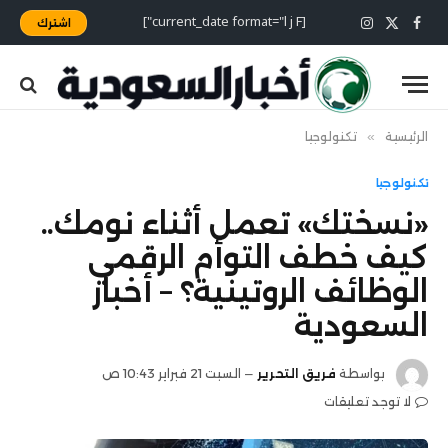
[current_date format="l j F"]
اشترك
X
فيسبوك
الانستغرام
(Twitter)
الرئيسية
»
تكنولوجيا
تكنولوجيا
«نسختك» تعمل أثناء نومك..
كيف خطف التوأم الرقمي
الوظائف الروتينية؟ – أخبار
السعودية
بواسطة
فريق التحرير
السبت 21 فبراير 10:43 ص
لا توجد تعليقات