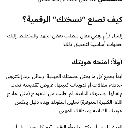
كيف تصنع “نسختك” الرقمية؟
إنشاء توأم رقمي فعال يتطلب بعض الجهد والتخطيط. إليك
خطوات أساسية لتحقيق ذلك:
أولاً: امنحه هويتك
ابدأ بجمع كل ما يمثل بصمتك المهنية: رسائل بريد إلكتروني
حديثة، مقالات أو تدوينات كتبتها، عروض تقديمية قمت
بإلقائها، وسيرتك الذاتية. ثم اطلب من النموذج (مثل نماذج
اللغة الكبيرة المتوفرة) تحليل أسلوبك وبناء دليل يعكس
هويتك الكتابية ومنطقك المهني.
الهدف ليس أن يكتب التوأم الرقمي “بشكل جيد”، بل أن