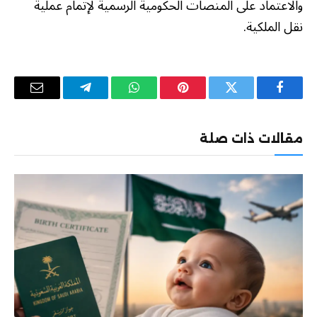
والاعتماد على المنصات الحكومية الرسمية لإتمام عملية
نقل الملكية.
فيسبوك
تويتر
بينتيريست
واتساب
تيلقرام
البريد
الإلكترو
مقالات ذات صلة