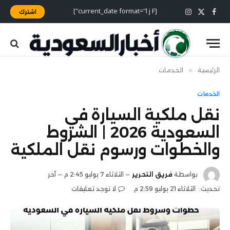
[current_date format="l j F"]
اشترك
X
فيسبوك
الانستغرام
(Twitter)
الرئيسية
»
الخدمات
الخدمات
نقل ملكية السيارة في
السعودية 2026 | الشروط
والخطوات ورسوم نقل الملكية
بواسطة
فريق التحرير
الثلاثاء 7 يوليو 2:45 م
آخر
تحديث:
الثلاثاء 21 يوليو 2:59 م
لا توجد تعليقات