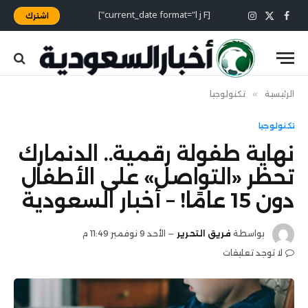
[current_date format="l j F"]
اشترك
X
فيسبوك
الانستغرام
(Twitter)
الرئيسية
»
تكنولوجيا
تكنولوجيا
نهاية طفولة رقمية.. الدنمارك
تحظر «التواصل» على الأطفال
دون 15 عامًا! – أخبار السعودية
بواسطة
فريق التحرير
الأحد 9 نوفمبر 11:49 م
لا توجد تعليقات