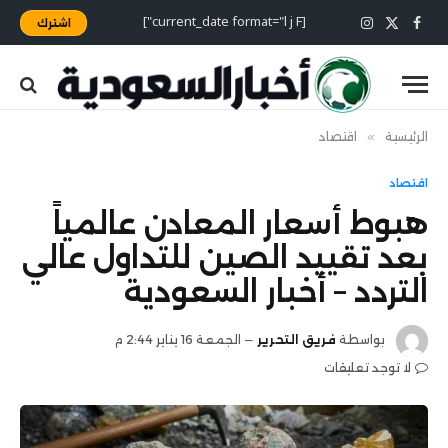
[current_date format="l j F"]
اشترك
X
فيسبوك
الانستغرام
(Twitter)
الرئيسية
»
اقتصاد
اقتصاد
هبوط أسعار المعادن عالمياً
بعد تقييد الصين للتداول عالي
التردد – أخبار السعودية
بواسطة
فريق التحرير
الجمعة 16 يناير 2:44 م
لا توجد تعليقات