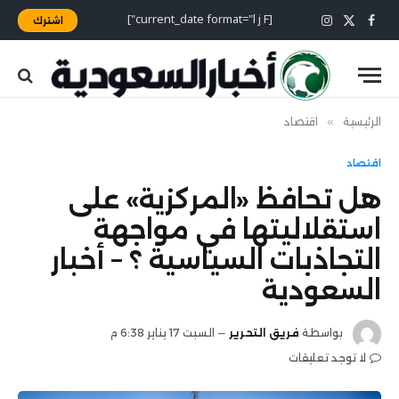
[current_date format="l j F"]
اشترك
X
فيسبوك
الانستغرام
(Twitter)
الرئيسية
»
اقتصاد
اقتصاد
هل تحافظ «المركزية» على
استقلاليتها في مواجهة
التجاذبات السياسية ؟ – أخبار
السعودية
بواسطة
فريق التحرير
السبت 17 يناير 6:38 م
لا توجد تعليقات