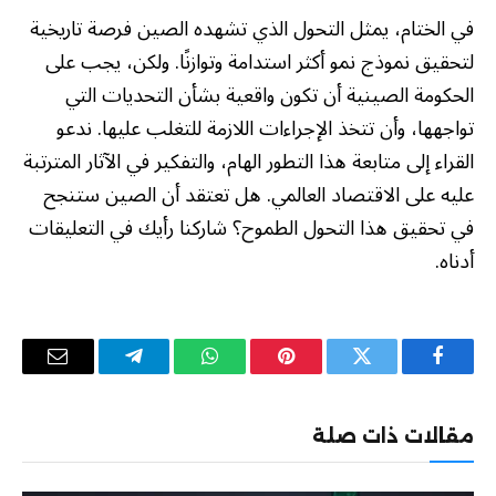
في الختام، يمثل التحول الذي تشهده الصين فرصة تاريخية
لتحقيق نموذج نمو أكثر استدامة وتوازنًا. ولكن، يجب على
الحكومة الصينية أن تكون واقعية بشأن التحديات التي
تواجهها، وأن تتخذ الإجراءات اللازمة للتغلب عليها. ندعو
القراء إلى متابعة هذا التطور الهام، والتفكير في الآثار المترتبة
عليه على الاقتصاد العالمي. هل تعتقد أن الصين ستنجح
في تحقيق هذا التحول الطموح؟ شاركنا رأيك في التعليقات
أدناه.
فيسبوك
تويتر
بينتيريست
واتساب
تيلقرام
البريد
الإلكترو
مقالات ذات صلة