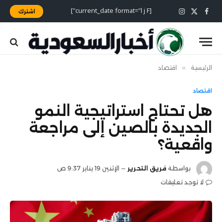
[current_date format="l j F"]
اشترك
X
فيسبوك
الانستغرام
(Twitter)
الرئيسية
»
اقتصاد
اقتصاد
هل تحتاج استراتيجية النمو
الجديدة بالصين إلى مراجعة
واقعية؟
بواسطة
فريق التحرير
الإثنين 19 يناير 9:37 ص
لا توجد تعليقات