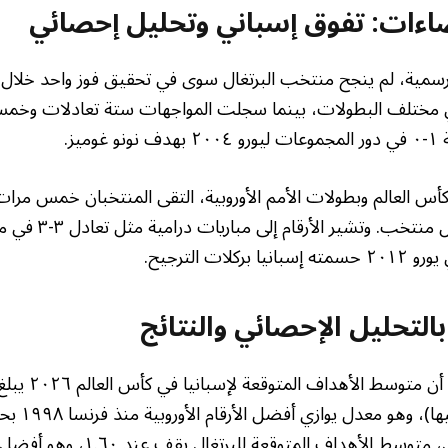
حصاءات: تفوق إسباني وتحليل إحصائي
مية، لم ينجح منتخب البرتغال سوى في تحقيق فوز واحد خلال 
ي مختلف البطولات، بينما سجلت المواجهات ستة تعادلات وخمس ه
ميز.
س العالم وبطولات الأمم الأوروبية، التقى المنتخبان خمس مرات
ات الترجيح.
بالتحليل الإحصائي والنتائج
مباراة (٢.٠ له و٢
متخصصة. في المقابل، متوسط الأهداف ال