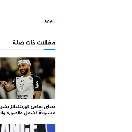
شاركها.
مقالات ذات صلة
ديباي يفاجئ كورينثيانز بشر
مسبوقة تشمل مقصورة واس