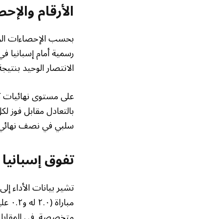
الأرقام والإ
بحسب الإحصاءات الرس
رسمية أمام إسبانيا ف
الانتصار الوحيد بنتيجة ١-٠ في دور المجموعات ليورو ٢٠٠٤ بهدف نونو غو
على مستوى نهائيات كأ
سلبي في نصف نهائي يورو ٢٠١٢ حسمته إسبانيا بركل
تفوق إسبانيا 