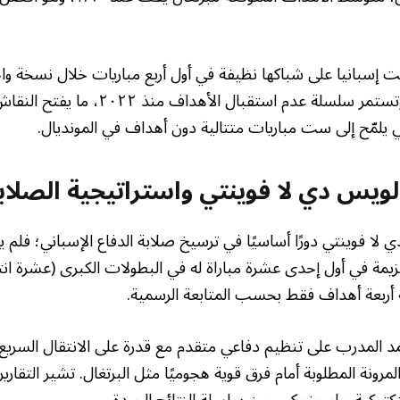
 إسبانيا على شباكها نظيفة في أول أربع مباريات خلال نسخة وا
لأول مرة في تاريخها، وتستمر سلسلة عدم استقبال ال
 يلمّح إلى ست مباريات متتالية دون أهداف في المونديال.
لويس دي لا فوينتي واستراتيجية الصلابة
لا فوينتي دورًا أساسيًا في ترسيخ صلابة الدفاع الإسباني؛ فل
يمة في أول إحدى عشرة مباراة له في البطولات الكبرى (عشرة ان
أربعة أهداف فقط بحسب المتابعة الرسمية.
 المدرب على تنظيم دفاعي متقدم مع قدرة على الانتقال السريع 
لمرونة المطلوبة أمام فرق قوية هجوميًا مثل البرتغال. تشير التقارير
كتيكية وراء جزء كبير من سلسلة النتائج الجيدة.