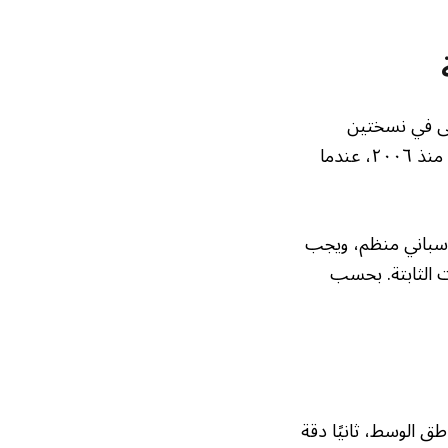
ولى في نسختين
متتاليتين. ومع ذلك، لم يفلح الفريق في تحقيق انتصارين متتاليين في الأدوار الإقصائية منذ ٢٠٠٦، عندما
 إسباني منظم، ويجب
 الثابتة. بحسب
طق الوسط، ثانيًا دقة