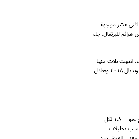
اثني عشر مواجهة
زائم للبرتغال. جاء
؛ انتهت ثلاث منها
بالتعادل مقابل فوز لكل منتخب. وتشير الأرقام إلى مباريات درامية مثل تعادل ٣-٣ في مونديال ٢٠١٨ وتعادل
تشير بيانات الأداء إلى أن متوسط الأهداف المتوقعة لإسبانيا في كأس العالم ٢٠٢٦ يبلغ نحو +١.٨٠ لكل
٠. عليها)، وهو معدل يوازي أفضل الأرقام الأوروبية منذ فرنسا ١٩٩٨ بحسب تحليلات
متوقعة للبرتغال يقف عند ١.٦٠، وهو أفضل معدل للفريق منذ