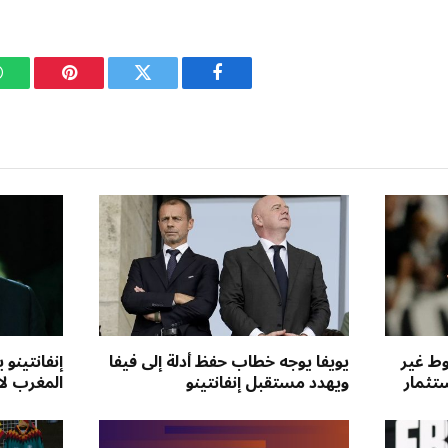
فيسبوك
تويتر
بينتيريست
وط غير
يويفا يوجه خطاب حفظ أدلة إلى فيفا
إنفانتينو
تثمار
ويهدد مستقبل إنفانتينو
المغرب لاح