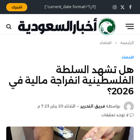
[current_date format="l j F"]
اشترك
X
فيسبوك
الانستغرام
(Twitter)
الرئيسية
»
اقتصاد
اقتصاد
هل تشهد السلطة
الفلسطينية انفراجة مالية في
2026؟
بواسطة
فريق التحرير
الثلاثاء 20 يناير 7:23 م
لا توجد تعليقات