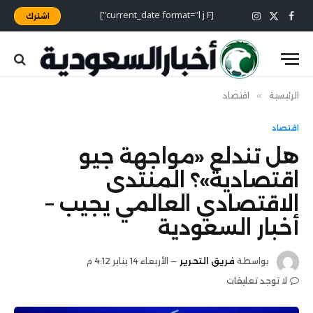
[current_date format="l j F"]
اشترك
X
فيسبوك
الانستغرام
(Twitter)
الرئيسية
»
اقتصاد
اقتصاد
هل تندلع «مواجهة جيو
اقتصادية»؟ المنتدى
الاقتصادي العالمي يجيب –
أخبار السعودية
بواسطة
فريق التحرير
الأربعاء 14 يناير 4:12 م
لا توجد تعليقات