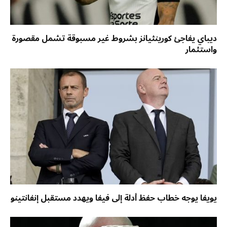
ديباي يفاجئ كورينثيانز بشروط غير مسبوقة تشمل مقصورة
واستثمار
يويفا يوجه خطاب حفظ أدلة إلى فيفا ويهدد مستقبل إنفانتينو