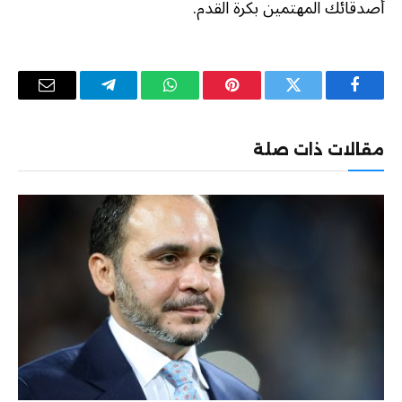
أصدقائك المهتمين بكرة القدم.
فيسبوك
تويتر
بينتيريست
واتساب
تيلقرام
البريد
الإلكترو
مقالات ذات صلة