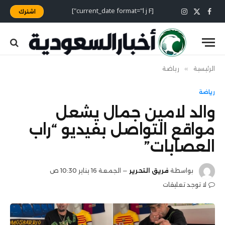
[current_date format="l j F"]
اشترك
X
فيسبوك
الانستغرام
(Twitter)
الرئيسية
»
رياضة
رياضة
والد لامين جمال يشعل
مواقع التواصل بفيديو “راب
العصابات”
بواسطة
فريق التحرير
الجمعة 16 يناير 10:30 ص
لا توجد تعليقات