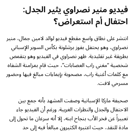
فيديو منير نصراوي يثير الجدل:
احتفال أم استعراض؟
انتشر على نطاق واسع مقطع فيديو لوالد لامين جمال، منير
نصراوي، وهو يحتفل بفوز برشلونة بكأس السوبر الإسباني
بطريقة غير تقليدية. ظهر نصراوي في الفيديو وهو يتقمص
شخصية “مغني راب العصابات”، حيث قام بمزامنة الشفاه
مع كلمات أغنية راب، مصحوبة بإيماءات مبالغ فيها وحضور
مسرحي لافت.
صحيفة ماركا الإسبانية وصفت المشهد بأنه جمع بين
الاحتفال والجدل والنظرات الغريبة. ورغم أن الفيديو جاء
تعبيراً عن فخر الأب بنجاح ابنه، إلا أنه سرعان ما تحول إلى
مادة للنقد، حيث اعتبره الكثيرون مبالغاً فيه إلى حد