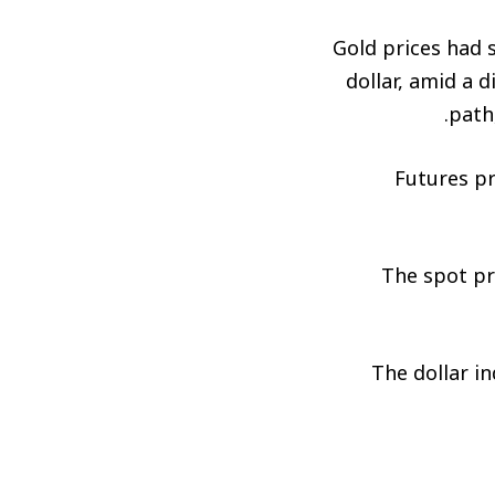
Gold prices had s
dollar, amid a
path
Futures pr
The spot pri
The dollar i