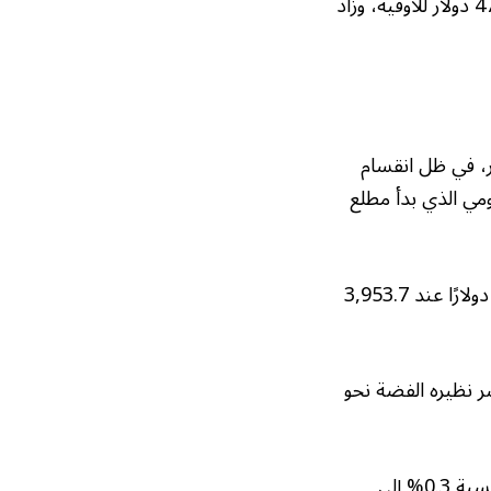
وبالنسبة للمعادن النفيسة الأخرى، ارتفعت الفضة في المعاملات الفورية 1.2% إلى 47.68 دولار للأوقية، وزاد
، في ظل انقسام
ومي الذي بدأ مطلع
وهبطت أسعار العقود الآجلة للمعدن الأصفر تسليم ديسمبر القادم، بنسبة 1.5% أو 60 دولارًا عند 3,953.7
3,9 دولار للأوقية، فيما خسر نظيره الفضة نحو
وارتفع مؤشر الدولار -الذي يقيس أداء العملة الأمريكية أمام سلة من 6 عملات رئيسية- بنسبة 0.3% إلى