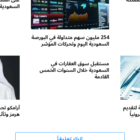
لمملكة
على المست
السعودية
254 مليون سهم متداولة في البورصة
السعودية اليوم وتحركات المؤشر
مستقبل سوق العقارات في
السعودية خلال السنوات الخمس
القادمة
 لتقديم
أرامكو ت
نياً
هرمز وتأث
اترك تعليقاً