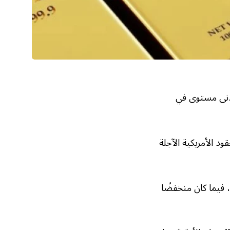
أدنى مستوى في
قية، فيما ارتفعت العقود الأمريكية الآجلة
بلغ 4,381.21 دولار في 20 أكتوبر الماضي، فيما كان منخفضًا