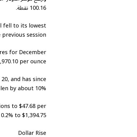
100.16 نقطة.
fell to its lowest
 previous session.
tures for December
,970.10 per ounce.
 20, and has since
llen by about 10%.
ions to $47.68 per
0.2% to $1,394.75.
Dollar Rise