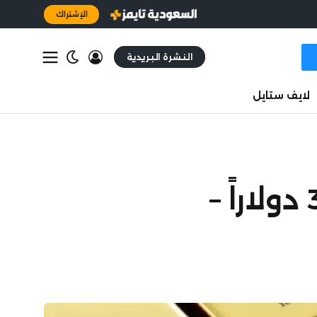
الإشتراك
النشرة البريدية
لايف ستايل
وسط إقبال على الشراء.. أوقية الذهب إلى 3961 دولاراً –