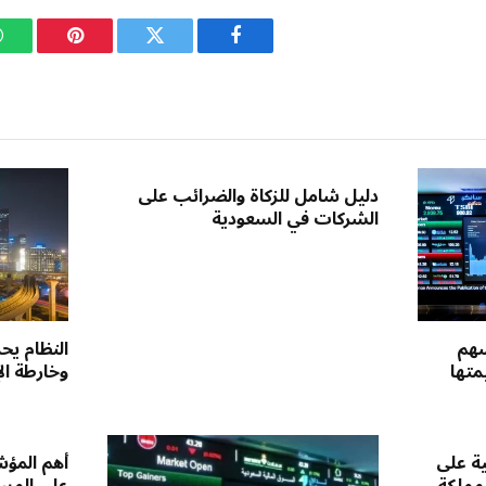
فيسبوك
تويتر
بينتيريست
دليل شامل للزكاة والضرائب على
الشركات في السعودية
سهم
النظام يحد
متها
وخارطة ال
ية على
أهم المؤش