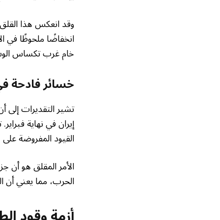
وقد انعكس هذا القلق
خام غرب تكساس الوسيط إلى 99.52 دولارًا للبرميل وق
خسائر فادحة في
إيران في نهاية فبراير
القيود المفروضة على 
الأمر المقلق هو أن جز
الحرب، مما يعني أن ال
أزمة وقود الط