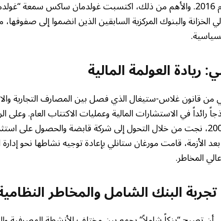
العدل الأمريكية في عام 2016. والأهم من ذلك، اكتسبت غولدمان ساكس سمع
ي الخزانة والبنوك المركزية السابقين الذين انضموا إلى صفوفها،
لسياسية.
: ريادة العولمة المالية
 من قانون غلاس-ستيغال الذي فصل بين المصارف التجارية والا
اً رائداً في الاستشارات المالية وعمليات الاكتتاب العام. وعلى ا
صعوبات خلال أزمة 2008، نجت من خلال التحول إلى شركة قابضة والحصول على 
بعد الأزمة، قامت مورغان ستانلي بإعادة توجيه نشاطها نحو إدارة 
الي المخاطر.
جربة البنك الشامل والمخاطر النظامية
 تصبح “بنكاً شاملاً” يجمع بين مختلف الأنشطة المصرفية والتأ