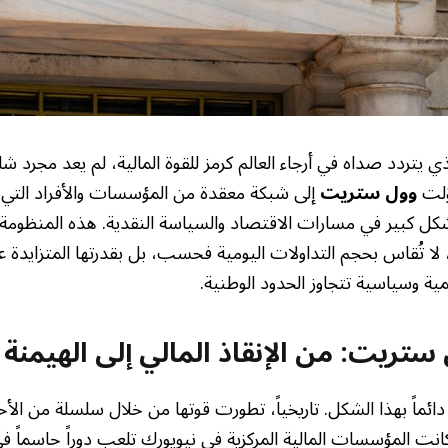
 يتردد صداه في أرجاء العالم كرمز للقوة المالية، لم يعد مجرد شا
وّلت
وول ستريت
إلى شبكة معقدة من المؤسسات والأفراد التي
بشكل كبير في مسارات الاقتصاد والسياسة النقدية. هذه المنظومة،
 لا تُقاس بحجم التداولات اليومية فحسب، بل بقدرتها المتزايدة ع
ية وسياسية تتجاوز الحدود الوطنية.
ستريت: من الإنقاذ المالي إلى الهيمنة ا
ائماً بهذا الشكل. تاريخياً، تطورت قوتها من خلال سلسلة من الأ
كانت المؤسسات المالية المركزية في نيويورك تلعب دوراً حاسماً في