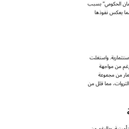
ة “غولدمان الحكومي” بسبب
 مما يعكس نفوذها
ستثمارية. واستغلت
لرغم من مواجهة
استثمار من مجموعة
الثروات، مما قلل من
مينية. وبالرغم من