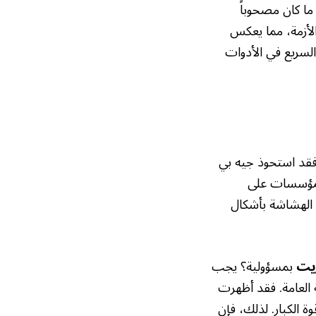
ً ما كان مصحوباً
المالية 600 تريليون دولار قبل الأزمة، مما يعكس
السريع في الأدوات
 فقد استحوذ جيه بي
د قليل من المؤسسات على
 الهشاشة بأشكال
يت
بمسؤولية؟ يجب
ة العامة. فقد أظهرت
ة الكبار. لذلك، فإن