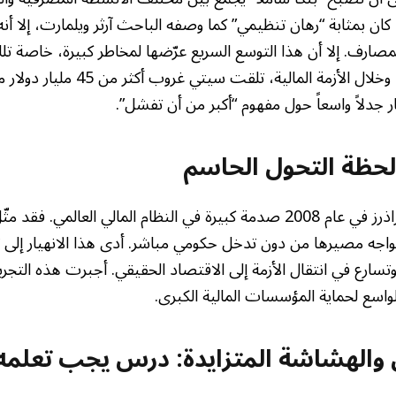
أن اندماجها عام 1998 كان بمثابة “رهان تنظيمي” كما وصفه الباحث آرثر ويلمارت، إلا
مصارف. إلا أن هذا التوسع السريع عرّضها لمخاطر كبيرة، خاصة تل
والمشتقات الائتمانية. وخلال الأزمة الما
ار جدلاً واسعاً حول مفهوم “أكبر من أن تفشل”.
 لحظة التحول الحاسم
أحدث إفلاس ليمان براذرز في عام 2008 صدمة كبيرة في النظام المالي العال
اجه مصيرها من دون تدخل حكومي مباشر. أدى هذا الانهيار إلى 
تسارع في انتقال الأزمة إلى الاقتصاد الحقيقي. أجبرت هذه التجر
واسع لحماية المؤسسات المالية الكبرى.
لي والهشاشة المتزايدة: درس يجب تعلمه