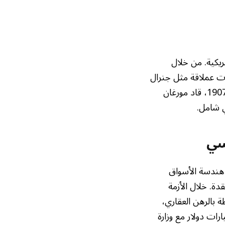
مريكية. من خلال
ت عملاقة مثل جنرال
إلكتريك ويو إس ستيل، أثبت مورغان قدرته على توجيه مسار الاقتصاد. وخلال ذعر عام 1907، قاد مورغان
ي شامل.
سي
 هندسة الأسواق
دة. خلال الأزمة
 بالرهن العقاري،
 الوقت نفسه ضد السوق. أدت هذه الممارسات إلى تسوية بقيمة 5 مليارات دولار مع وزارة