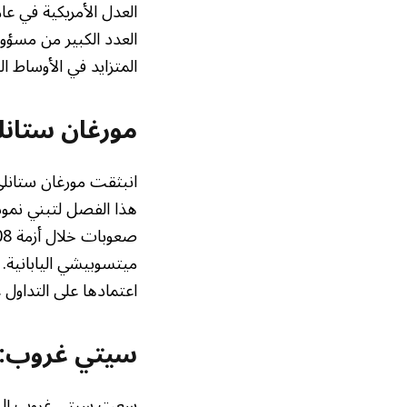
العدد الكبير من مسؤول
المتزايد في الأوساط ا
مورغان ستانلي
انبثقت مورغان ستانلي
هذا الفصل لتبني نموذج
ميتسوبيشي اليابانية. 
اعتمادها على التداول ع
سيتي غروب: ت
سعت سيتي غروب إلى أن