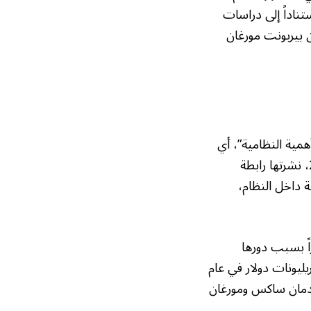
تناداً إلى دراسات
لى أن شخصيات مثل جون بيربونت مورغان
همية النظامية”، أي
أن فشل هذه المؤسسة قد يؤدي إلى انهيار النظام المالي بأكمله. دراسة حديثة عام 2022، نشرتها رابطة
ة داخل النظام،
ً بسبب دورها
 على سبيل المثال، وصل إجمالي أصول بنك جيه بي مورغان تشيس إلى 3.9 تريليونات دولار في عام
ولدمان ساكس ومورغان