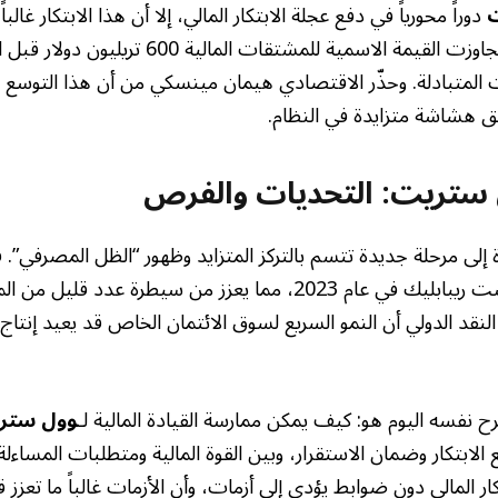
دوراً محورياً في دفع عجلة الابتكار المالي، إلا أن هذا الابتكار غالبا
بمخاطر متزايدة. فقد تجاوزت القيمة الاسمية للمشتقات 
ات المتبادلة. وحذّر الاقتصادي هيمان مينسكي من أن هذا التوسع 
لق هشاشة متزايدة في النظام.
ستريت: التحديات والفرص
 إلى مرحلة جديدة تتسم بالتركز المتزايد وظهور “الظل المصرفي”.
مورغان على بنك فيرست ريبابليك في عام 2023، مما يعزز من سيطرة عد
نقد الدولي أن النمو السريع لسوق الائتمان الخاص قد يعيد إنتاج
ح نفسه اليوم هو: كيف يمكن ممارسة القيادة المالية لـ
وول ستر
 الابتكار وضمان الاستقرار، وبين القوة المالية ومتطلبات المساءل
ار المالي دون ضوابط يؤدي إلى أزمات، وأن الأزمات غالباً ما تعزز قو