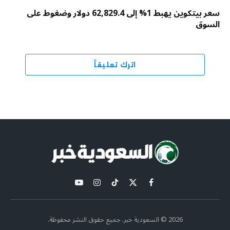
سعر بيتكوين يهبط 1% إلى 62,829.4 دولار وضغوط على
السوق
اترك تعليقاً
X
فيسبوك
تيكتوك
الانستغرام
يوتيوب
(Twitter)
2026 © السعودية خبر. جميع حقوق النشر محفوظة.