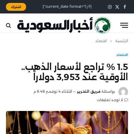
[current_date format="l j F"]
اشترك
X
فيسبوك
الانستغرام
(Twitter)
الرئيسية
»
اقتصاد
اقتصاد
1.5 % تراجع لأسعار الذهب..
الأوقية عند 3,953 دولاراً
بواسطة
فريق التحرير
الثلاثاء 4 نوفمبر 6:48 م
لا توجد تعليقات