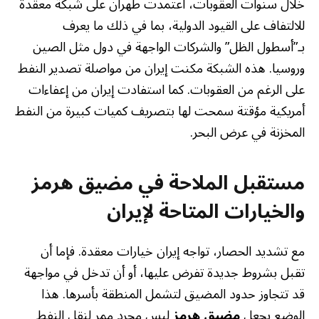
خلال سنوات العقوبات، اعتمدت طهران على شبكة معقدة
للالتفاف على القيود الدولية، بما في ذلك ما يعرف
بـ”أسطول الظل” والشركات الواجهة في دول مثل الصين
وروسيا. هذه الشبكة مكنت إيران من مواصلة تصدير النفط
على الرغم من العقوبات. كما استفادت إيران من إعفاءات
أمريكية مؤقتة سمحت لها بتصريف كميات كبيرة من النفط
المخزنة في عرض البحر.
مستقبل الملاحة في مضيق هرمز
والخيارات المتاحة لإيران
مع تشديد الحصار، تواجه إيران خيارات معقدة. فإما أن
تقبل بشروط جديدة تفرض عليها، أو أن تدخل في مواجهة
قد تتجاوز حدود المضيق لتشمل المنطقة بأسرها. هذا
الوضع يجعل
مضيق هرمز
ليس مجرد ممر لنقل النفط