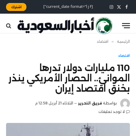
[current_date format="l j F"]
اشترك
X
فيسبوك
الانستغرام
(Twitter)
الرئيسية
»
اقتصاد
اقتصاد
110 مليارات دولار تدرها
الموانئ.. الحصار الأمريكي ينذر
بخنق اقتصاد إيران
بواسطة
فريق التحرير
الثلاثاء 21 أبريل 12:58 م
لا توجد تعليقات