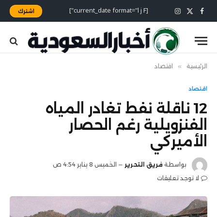
[current_date format="l j F"]
اشترك
X
فيسبوك
الانستغرام
(Twitter)
الرئيسية
»
اقتصاد
اقتصاد
12 ناقلة نفط تغادر المياه
الفنزويلية رغم الحصار
الأميركي
بواسطة
فريق التحرير
الخميس 8 يناير 4:54 ص
لا توجد تعليقات