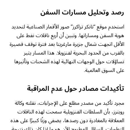
رصد وتحليل مسارات السفن
استخدم موقع “تانكر تراكرز” صور الأقمار الصناعية لتحديد
هوية السفن ومساراتها. وتبين أن أربع ناقلات نفط على
الأقل اتجهت شمال جزيرة مارغريتا بعد فترة توقف قصيرة
بالقرب من الحدود البحرية لفنزويلا. هذا المسار يثير
تساؤلات حول الوجهات النهائية لهذه الشحنات وتأثيرها
على السوق العالمية.
تأكيدات مصادر حول عدم المراقبة
مجرد تأكيد من مصدر مطلع على الإجراءات، نقلته وكالة
رويترز، بأن السلطات الفنزويلية سمحت لهذه الناقلات
العملاقة بالمغادرة دون رصدها، يضفي وزنًا كبيرًا على هذه
التطورات. السؤال المطروح الآن هو ما إذا كان ذلك نتيجة