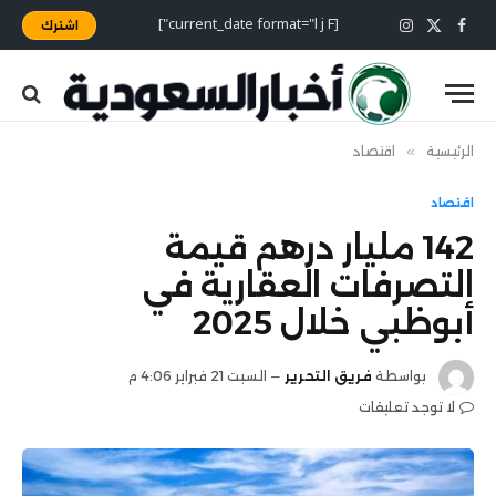
[current_date format="l j F"]
اشترك
X
فيسبوك
الانستغرام
(Twitter)
الرئيسية
»
اقتصاد
اقتصاد
142 مليار درهم قيمة
التصرفات العقارية في
أبوظبي خلال 2025
بواسطة
فريق التحرير
السبت 21 فبراير 4:06 م
لا توجد تعليقات