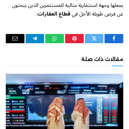
يجعلها وجهة استثمارية مثالية للمستثمرين الذين يبحثون
عن فرص طويلة الأجل في
قطاع العقارات
.
فيسبوك
تويتر
بينتيريست
واتساب
تيلقرام
البريد
الإلكترو
مقالات ذات صلة