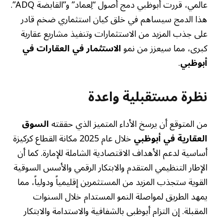
عالمي، قررت أبوظبي دمج أصول “لِعماد” و”القابضة ADQ”.
هذا الدمج سيساهم في خلق كيان استثماري ضخم قادر
على جذب المزيد من الاستثمارات وتنفيذ مشاريع عقارية
كبرى، مما سيعزز من نمو
الاستثمار في العقارات في
أبوظبي
.
نظرة مستقبلية واعدة
من المتوقع أن يرسخ الأداء المتميز الذي حققته
السوق
العقارية في أبوظبي
خلال عام 2025 مكانة القطاع كركيزة
أساسية لدعم الأهداف الاقتصادية الشاملة للإمارة. كما أن
الإطار التنظيمي المتقدم والابتكار الرقمي والأسس السوقية
القوية ستجذب المزيد من المستثمرين إقليمياً ودولياً، مما
يمهد الطريق لمواصلة النمو المستدام خلال السنوات
المقبلة. إن التزام أبوظبي بالشفافية والاستدامة والابتكار