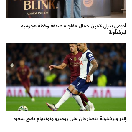
أديمي بديل لامين جمال مفاجأة صفقة وخطة هجومية
لبرشلونة
إنتر وبرشلونة يتصارعان على روميرو وتوتنهام يضع سعره