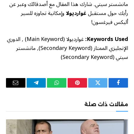
مانشستر سيتي. شارك هذا المقال مع أصدقائك وعبر عن
رأيك حول مستقبل
غوارديولا
وإمكانية تجاوزه للسير
أليكس فيرغسون!
Keywords Used:
غوارديولا (Main Keyword) , الدوري
الإنجليزي الممتاز (Secondary Keyword), مانشستر
سيتي (Secondary Keyword)
فيسبوك
تويتر
بينتيريست
واتساب
تيلقرام
البريد
الإلكترو
مقالات ذات صلة