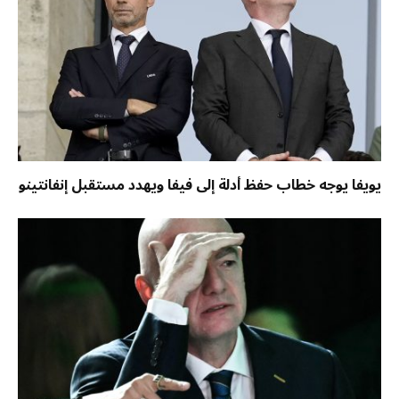
يويفا يوجه خطاب حفظ أدلة إلى فيفا ويهدد مستقبل إنفانتينو