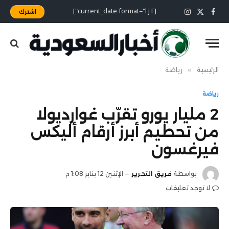
[current_date format="l j F"]
اشترك
X
فيسبوك
الانستغرام
(Twitter)
الرئيسية
»
رياضة
رياضة
2 مليار يورو تقرّب غوارديولا
من تحطيم أبرز أرقام أليكس
فيرغسون
بواسطة
فريق التحرير
الإثنين 12 يناير 1:08 م
لا توجد تعليقات