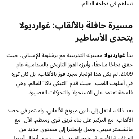
تساهم في نجاحه الدائم.
مسيرة حافلة بالألقاب: غوارديولا
يتحدى الأساطير
بدأ
غوارديولا
مسيرته التدريبية مع برشلونة الإسباني، حيث
حقق نجاحًا ساحقًا، وأبرزه الفوز التاريخي بالسداسية عام
2009. لم يكن هذا الإنجاز مجرد فوز بالألقاب، بل كان ثورة
في أسلوب اللعب، حيث قدم “التيكي تاكا” للعالم، وهي
فلسفة تعتمد على الاستحواذ والتحركات القصيرة.
بعد ذلك، انتقل إلى بايرن ميونخ الألماني، واستمر في حصد
الألقاب، مع التركيز على بناء فريق قوي ومنظم. الآن، مع
مانشستر سيتي، وصل بإنجلترا إلى مستوى جديد من
المنافسة الأوروبية، وتوج الفريق بلقب دوري أبطال أوروبا