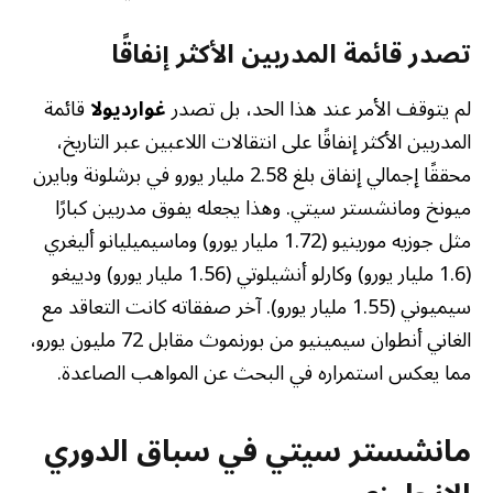
تصدر قائمة المدربين الأكثر إنفاقًا
لم يتوقف الأمر عند هذا الحد، بل تصدر
غوارديولا
قائمة
المدربين الأكثر إنفاقًا على انتقالات اللاعبين عبر التاريخ،
محققًا إجمالي إنفاق بلغ 2.58 مليار يورو في برشلونة وبايرن
ميونخ ومانشستر سيتي. وهذا يجعله يفوق مدربين كبارًا
مثل جوزيه مورينيو (1.72 مليار يورو) وماسيميليانو أليغري
(1.6 مليار يورو) وكارلو أنشيلوتي (1.56 مليار يورو) ودييغو
سيميوني (1.55 مليار يورو). آخر صفقاته كانت التعاقد مع
الغاني أنطوان سيمينيو من بورنموث مقابل 72 مليون يورو،
مما يعكس استمراره في البحث عن المواهب الصاعدة.
مانشستر سيتي في سباق الدوري