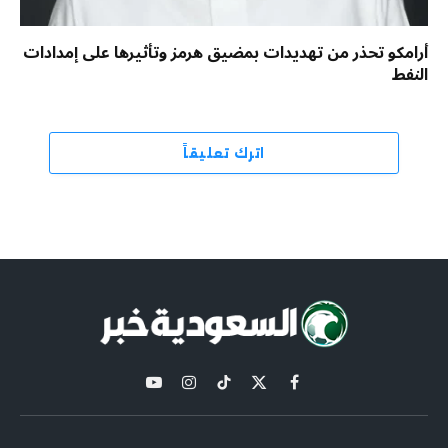
أرامكو تحذر من تهديدات بمضيق هرمز وتأثيرها على إمدادات
النفط
اترك تعليقاً
X
فيسبوك
تيكتوك
الانستغرام
يوتيوب
(Twitter)