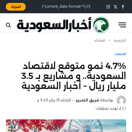
[current_date format="l j F"]
اشترك
X
فيسبوك
الانستغرام
(Twitter)
الرئيسية
»
اقتصاد
اقتصاد
4.7% نمو متوقع لاقتصاد
السعودية.. و مشاريع بـ 3.5
مليار ريال – أخبار السعودية
بواسطة
فريق التحرير
الثلاثاء 13 يناير 3:23 م
لا توجد تعليقات