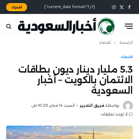
[current_date format="l j F"]
اشترك
X
فيسبوك
الانستغرام
(Twitter)
الرئيسية
»
اقتصاد
اقتصاد
5.3 مليار دينار ديون بطاقات
الائتمان بالكويت – أخبار
السعودية
بواسطة
فريق التحرير
السبت 14 فبراير 10:20 ص
لا توجد تعليقات