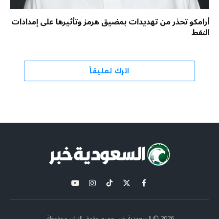
أرامكو تحذر من تهديدات بمضيق هرمز وتأثيرها على إمدادات
النفط
اترك تعليقاً
X
فيسبوك
تيكتوك
الانستغرام
يوتيوب
(Twitter)
2026 © السعودية خبر. جميع حقوق النشر محفوظة.