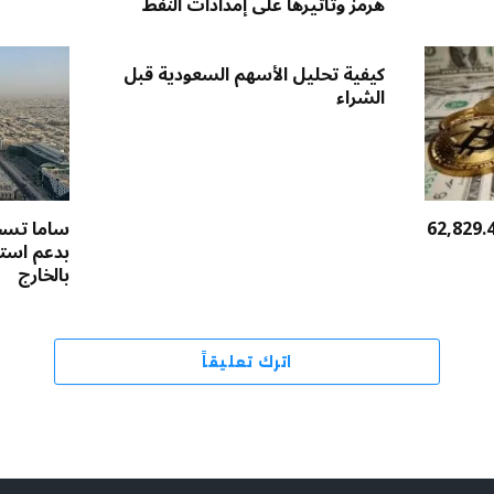
هرمز وتأثيرها على إمدادات النفط
كيفية تحليل الأسهم السعودية قبل
الشراء
عر بيتكوين يهبط 1% إلى 62,829.4
ساما تسجل
بدعم استث
بالخارج
اترك تعليقاً