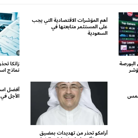
أهم المؤشرات الاقتصادية التي يجب
على المستثمر متابعتها في
السعودية
 البورصة
زاتكا تحذ
ؤشر
نماذج استق
أفضل است
لخمس
الأجل في
أرامكو تحذر من تهديدات بمضيق