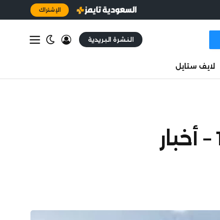
الإشتراك
النشرة البريدية
لايف ستايل
58 نقطة انخفاض للأسهم.. المؤشر عند 11.244 – أخبار