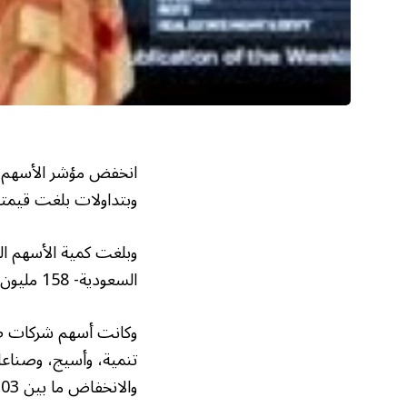
وبتداولات بلغت قيمتها 2.9 مليار ري
وبلغت كمية الأسهم الم
السعودية- 158 مليون سهم، سجّلت فيها أسهم 51 شركة ارتفاعا في قيمتها، فيما تراجعت أسهم 200 شركة.
وكانت أسهم شركات صدق
تنمية، وأسيج، وصناعا
والانخفاض ما بين 5.03% و9.94%.