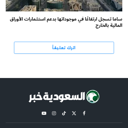
ساما تسجل ارتفاعًا في موجوداتها بدعم استثمارات الأوراق
المالية بالخارج
اترك تعليقاً
X
فيسبوك
تيكتوك
الانستغرام
يوتيوب
(Twitter)