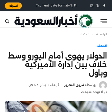
[current_date format="l j F"]
اشترك
X
فيسبوك
الانستغرام
(Twitter)
الرئيسية
»
اقتصاد
اقتصاد
الدولار يهوى أمام اليورو وسط
خلاف بين إدارة الأميركية
وباول
بواسطة
فريق التحرير
الأربعاء 14 يناير 6:31 ص
لا توجد تعليقات