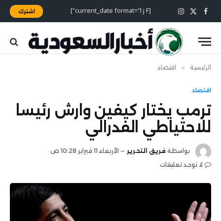
[current_date format="l j F"]
اشترك
X
فيسبوك
الانستغرام
(Twitter)
الرئيسية
»
اقتصاد
اقتصاد
ترمب يختار كيفين وارش رئيسا
للاحتياطي الفدرالي
بواسطة
فريق التحرير
الأربعاء 11 فبراير 10:28 ص
لا توجد تعليقات