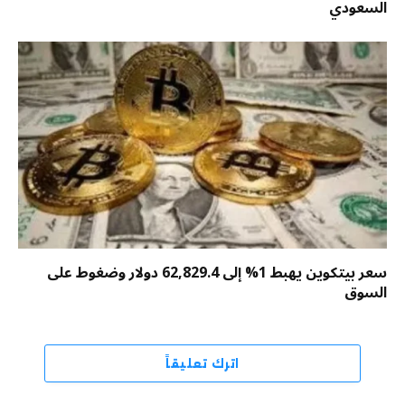
السعودي
سعر بيتكوين يهبط 1% إلى 62,829.4 دولار وضغوط على
السوق
اترك تعليقاً