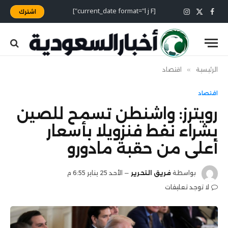
[current_date format="l j F"]
اشترك
X
فيسبوك
الانستغرام
(Twitter)
الرئيسية
»
اقتصاد
اقتصاد
رويترز: واشنطن تسمح للصين
بشراء نفط فنزويلا بأسعار
أعلى من حقبة مادورو
بواسطة
فريق التحرير
الأحد 25 يناير 6:55 م
لا توجد تعليقات