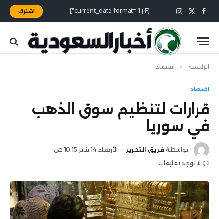
[current_date format="l j F"]
اشترك
X
فيسبوك
الانستغرام
(Twitter)
الرئيسية
»
اقتصاد
اقتصاد
قرارات لتنظيم سوق الذهب
في سوريا
بواسطة
فريق التحرير
الأربعاء 14 يناير 10:15 ص
لا توجد تعليقات