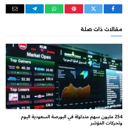
فيسبوك
تويتر
بينتيريست
واتساب
تيلقرام
البريد
الإلكترو
مقالات ذات صلة
254 مليون سهم متداولة في البورصة السعودية اليوم
وتحركات المؤشر