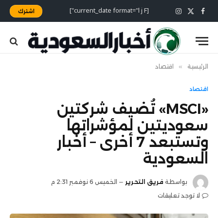
[current_date format="l j F"]
اشترك
X
فيسبوك
الانستغرام
(Twitter)
الرئيسية
»
اقتصاد
اقتصاد
«MSCI» تُضيف شركتين
سعوديتين لمؤشراتها
وتستبعد 7 أخرى – أخبار
السعودية
بواسطة
فريق التحرير
الخميس 6 نوفمبر 2:31 م
لا توجد تعليقات