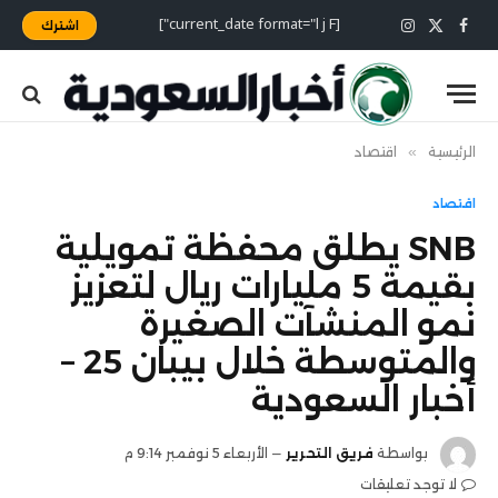
[current_date format="l j F"]
اشترك
X
فيسبوك
الانستغرام
(Twitter)
الرئيسية
»
اقتصاد
اقتصاد
SNB يطلق محفظة تمويلية
بقيمة 5 مليارات ريال لتعزيز
نمو المنشآت الصغيرة
والمتوسطة خلال بيبان 25 –
أخبار السعودية
بواسطة
فريق التحرير
الأربعاء 5 نوفمبر 9:14 م
لا توجد تعليقات