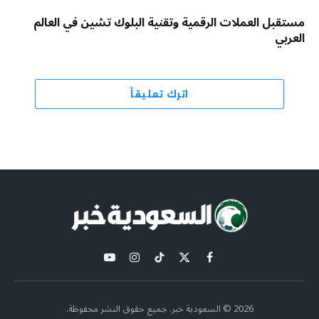
مستقبل العملات الرقمية وتقنية البلوك تشين في العالم
العربي
اترك تعليقاً
X
فيسبوك
تيكتوك
الانستغرام
يوتيوب
(Twitter)
2026 © السعودية خبر. جميع حقوق النشر محفوظة.