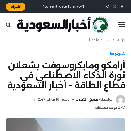
[current_date format="l j F"]
اشترك
X
فيسبوك
الانستغرام
(Twitter)
الرئيسية
»
تكنولوجيا
تكنولوجيا
أرامكو ومايكروسوفت يشعلان
ثورة الذكاء الاصطناعي في
قطاع الطاقة – أخبار السعودية
بواسطة
فريق التحرير
الإثنين 16 فبراير 12:47 م
لا توجد تعليقات