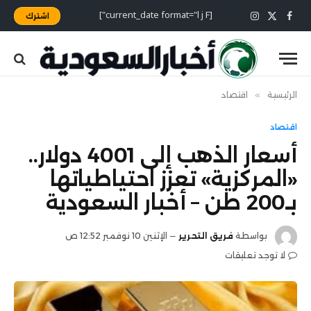
[current_date format="l j F"]
اشترك
X
فيسبوك
الانستغرام
(Twitter)
الرئيسية
»
اقتصاد
اقتصاد
أسعار الذهب إلى 4001 دولار..
«المركزية» تعزز احتياطياتها
بـ200 طن – أخبار السعودية
بواسطة
فريق التحرير
الإثنين 10 نوفمبر 12:52 ص
لا توجد تعليقات