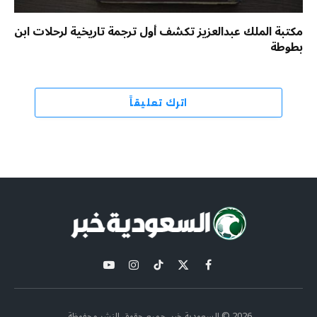
مكتبة الملك عبدالعزيز تكشف أول ترجمة تاريخية لرحلات ابن
بطوطة
اترك تعليقاً
X
فيسبوك
تيكتوك
الانستغرام
يوتيوب
(Twitter)
2026 © السعودية خبر. جميع حقوق النشر محفوظة.