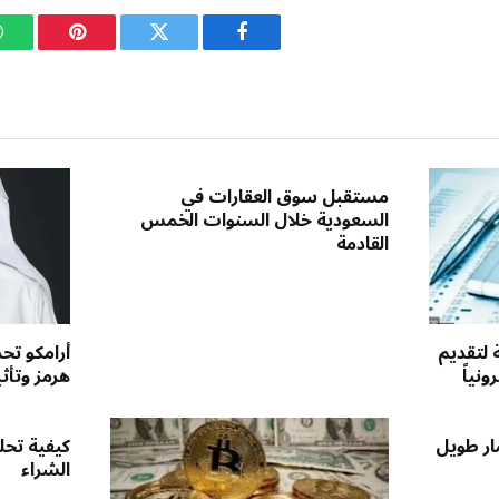
فيسبوك
تويتر
بينتيريست
مستقبل سوق العقارات في
السعودية خلال السنوات الخمس
القادمة
 لتقديم
أرامكو ت
نياً
هرمز وتأث
ار طويل
كيفية تحل
الشراء