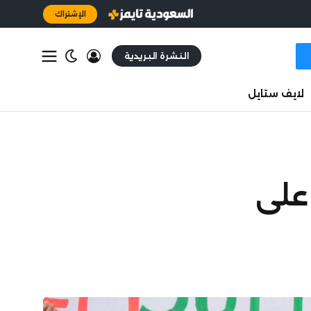
الإشتراك
النشرة البريدية
لايف ستايل
على