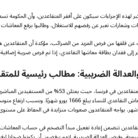
كبر لهذه الإجراءات سيكون على أفقر المتقاعدين، وأن الحكومة تس
ات وشعارات تعبر عن رفضهم للاستغلال، وطالبوا برفع المعاشات ا
ت عن قلقها من فرض المزيد من الضرائب، مؤكدة أن المتقاعدين هم
إلى فقدان بطاقة معاشها التقاعدي، إذا تم فرض ضريبة إضافية.
 والعدالة الضريبية: مطالب رئيسية للمتق
تشكل النساء أغلبية المتقاعدين في فرنسا، حيث يمثلن 53% من 
التقاعدي. متوسط المعاش التقاعدي للنساء يبلغ 1666 يورو شهريً
متقاعدين تتضمن إعادة تفعيل مبدأ التضخم في حساب المعاشات،
ورية، وفرض العدالة الضريبية. إنهم يرفضون أن يكونوا ضحايا لرف