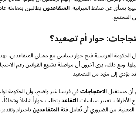
كبيرة بمنأى عن ضغط الميزانية.
المتقاعدون
يطالبون بمعاملة عا
 المجتمع.
جاجات: حوار أم تصعيد؟
ول الحكومة الفرنسية فتح حوار سياسي مع ممثلي المتقاعدين، ب
جيلها. ومع ذلك، يرى آخرون أن مواصلة تشريع القوانين رغم الاحت
 قد يؤدي إلى مزيد من التصعيد.
لى أن مستقبل
الاحتجاجات
في فرنسا غير واضح، وأن الحكومة تواجه 
ع الأطراف. تغيير سياسات
التقاعد
يتطلب حواراً شاملاً وشفافاً، م
لمعنية. من الضروري أن تُعامل فئة
المتقاعدين
باحترام وتقدير،