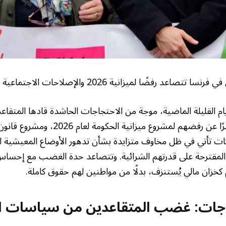
صاعد رفضًا لميزانية 2026 والإصلاحات الاجتماعية
م القليلة الماضية، موجة من الاحتجاجات الحاشدة قادها المتقاع
النقابات العمالية، تعبيرًا عن رفضهم لمشروع ميزا
كات تأتي في ظل مخاوف متزايدة بشأن تدهور الأوضاع المعيشية للم
 المقترحة على قدرتهم الشرائية. وتتصاعد حدة الغضب مع إحسا
م كخزان مالي يُستنزف، بدلًا من مواطنين لهم حقوق كاملة.
جاجات: غضب المتقاعدين من سياسات 