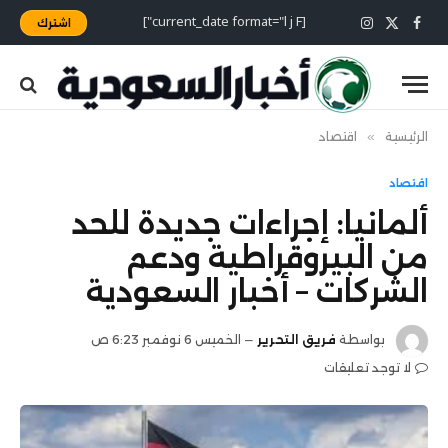
[current_date format="l j F"]
اشترك
X
فيسبوك
الانستغرام
(Twitter)
الرئيسية
»
اقتصاد
اقتصاد
ألمانيا: إجراءات جديدة للحد
من البيروقراطية ودعم
الشركات – أخبار السعودية
بواسطة
فريق التحرير
الخميس 6 نوفمبر 6:23 ص
لا توجد تعليقات