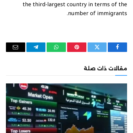
the third-largest country in terms of the
number of immigrants.
فيسبوك
تويتر
بينتيريست
واتساب
تيلقرام
البريد
الإلكترو
مقالات ذات صلة