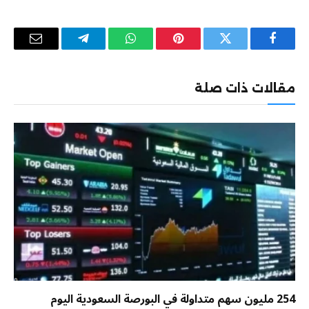
فيسبوك
تويتر
بينتيريست
واتساب
تيلقرام
البريد
الإلكترو
مقالات ذات صلة
254 مليون سهم متداولة في البورصة السعودية اليوم