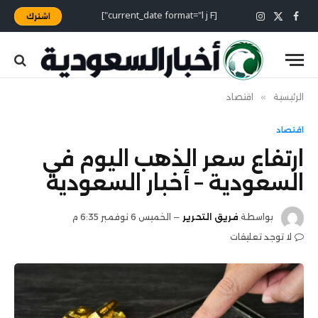
[current_date format="l j F"]
اشترك
X
فيسبوك
الانستغرام
(Twitter)
الرئيسية
»
اقتصاد
اقتصاد
ارتفاع سعر الذهب اليوم في
السعودية – أخبار السعودية
بواسطة
فريق التحرير
الخميس 6 نوفمبر 6:35 م
لا توجد تعليقات