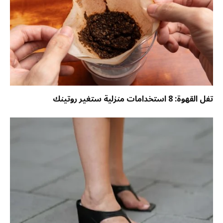
تفل القهوة: 8 استخدامات منزلية ستغير روتينك