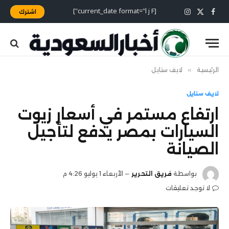
[current_date format="l j F"]
اشترك
X
فيسبوك
الانستغرام
(Twitter)
الرئيسية
»
لايف ستايل
لايف ستايل
ارتفاع مستمر في أسعار زيوت
السيارات بمصر يدفع لتأجيل
الصيانة
بواسطة
فريق التحرير
الأربعاء 1 يوليو 4:26 م
لا توجد تعليقات