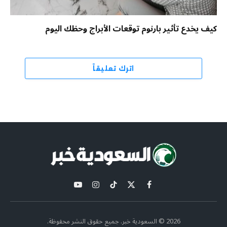
كيف يخدع تأثير بارنوم توقعات الأبراج وحظك اليوم
اترك تعليقاً
X
فيسبوك
تيكتوك
الانستغرام
يوتيوب
(Twitter)
2026 © السعودية خبر. جميع حقوق النشر محفوظة.