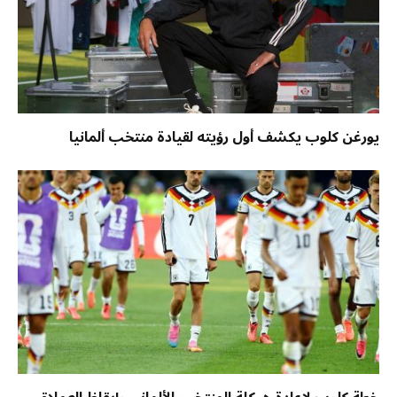
يورغن كلوب يكشف أول رؤيته لقيادة منتخب ألمانيا