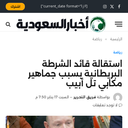
[current_date format="l j F"]
اشترك
X
فيسبوك
الانستغرام
(Twitter)
الرئيسية
»
رياضة
رياضة
استقالة قائد الشرطة
البريطانية بسبب جماهير
مكابي تل أبيب
بواسطة
فريق التحرير
السبت 17 يناير 7:50 م
لا توجد تعليقات