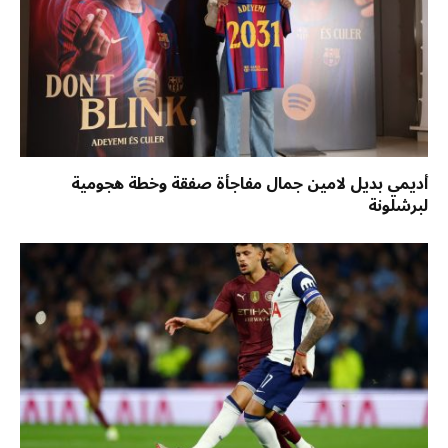
أديمي بديل لامين جمال مفاجأة صفقة وخطة هجومية
لبرشلونة