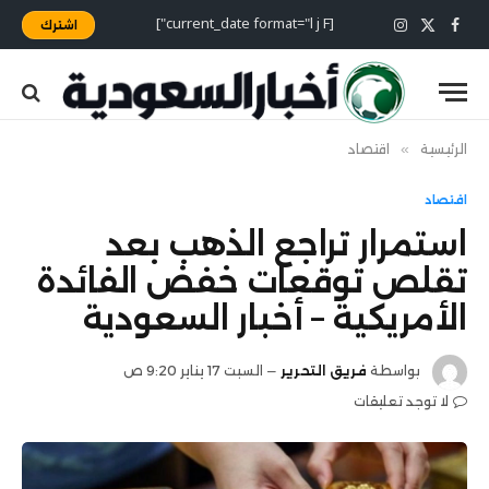
[current_date format="l j F"]
اشترك
X
فيسبوك
الانستغرام
(Twitter)
الرئيسية
»
اقتصاد
اقتصاد
استمرار تراجع الذهب بعد
تقلص توقعات خفض الفائدة
الأمريكية – أخبار السعودية
بواسطة
فريق التحرير
السبت 17 يناير 9:20 ص
لا توجد تعليقات