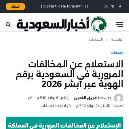
[current_date format="l j F"]
اشترك
X
فيسبوك
الانستغرام
(Twitter)
الرئيسية
»
الخدمات
الخدمات
الاستعلام عن المخالفات
المرورية في السعودية برقم
الهوية عبر أبشر 2026
بواسطة
فريق التحرير
الإثنين 6 يوليو 5:10 م
آخر
تحديث:
الثلاثاء 21 يوليو 3:12 م
لا توجد تعليقات