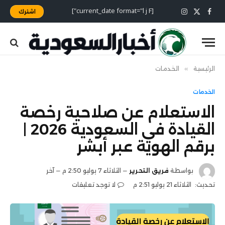
[current_date format="l j F"]
اشترك
X
فيسبوك
الانستغرام
(Twitter)
الرئيسية
»
الخدمات
الخدمات
الاستعلام عن صلاحية رخصة
القيادة في السعودية 2026 |
برقم الهوية عبر أبشر
بواسطة
فريق التحرير
الثلاثاء 7 يوليو 2:50 م
آخر
تحديث:
الثلاثاء 21 يوليو 2:51 م
لا توجد تعليقات