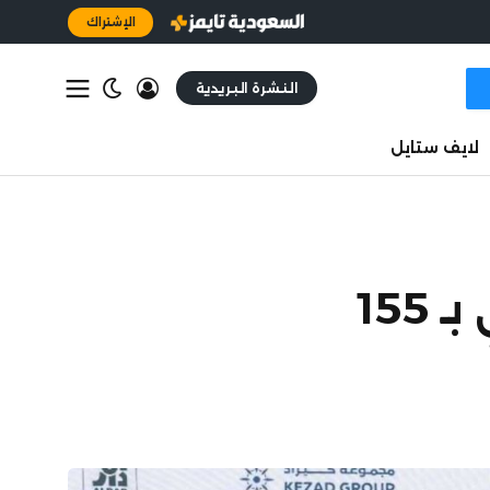
الإشتراك
النشرة البريدية
لايف ستايل
الدار تشتري أصول لوجستية من موانئ أبوظبي بـ 155