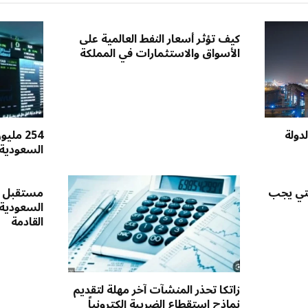
كيف تؤثر أسعار النفط العالمية على
الأسواق والاستثمارات في المملكة
دولة
254 مل
السعودية 
لتي يجب
مستقبل س
السعودية
القادمة
زاتكا تحذر المنشآت آخر مهلة لتقديم
نماذج استقطاع الضريبة إلكترونياً