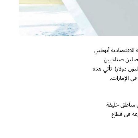
ة الاقتصادية أبوظبي
 أصلين صناعيين
 بمعايير مؤسسية عالية الجودة مقابل 570 مليون درهم (ما يعادل 155.21 مليون دولار). تأتي هذه
في الإمارات.
 مناطق خليفة
وعة في قطاع