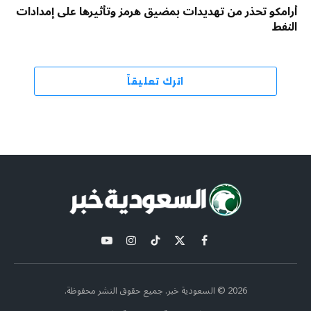
أرامكو تحذر من تهديدات بمضيق هرمز وتأثيرها على إمدادات
النفط
اترك تعليقاً
X
فيسبوك
تيكتوك
الانستغرام
يوتيوب
(Twitter)
2026 © السعودية خبر. جميع حقوق النشر محفوظة.