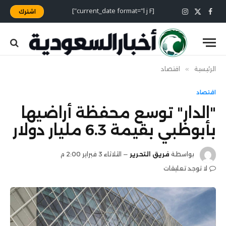
[current_date format="l j F"]
اشترك
X
فيسبوك
الانستغرام
(Twitter)
الرئيسية
»
اقتصاد
اقتصاد
"الدار" توسع محفظة أراضيها
بأبوظبي بقيمة 6.3 مليار دولار
بواسطة
فريق التحرير
الثلاثاء 3 فبراير 2:00 م
لا توجد تعليقات