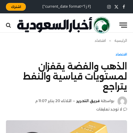
[current_date format="l j F"]
اشترك
X
فيسبوك
الانستغرام
(Twitter)
الرئيسية
»
اقتصاد
اقتصاد
الذهب والفضة يقفزان
لمستويات قياسية والنفط
يتراجع
بواسطة
فريق التحرير
الثلاثاء 20 يناير 11:07 م
لا توجد تعليقات