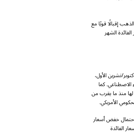
ذهب إقبالًا قويًا مع
لفائدة الشهر
وبر/تشرين الأول،
 الاصطناعي. كما
لها منذ ما يقرب من
كومي الأمريكي.
وتش التابعة لسي إم إي، يتوقع المشاركون في السوق الآن بنسبة 67% احتمال خفض أسعار
عار الفائدة