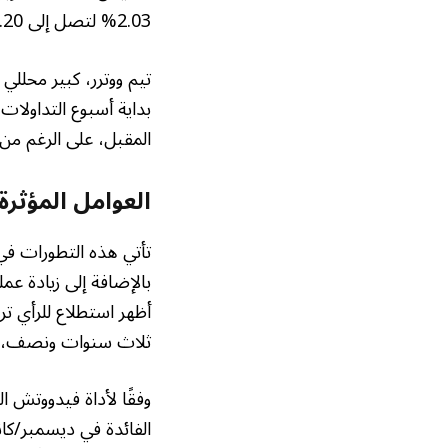
2.03% لتصل إلى 4091.20 دولارًا للأوقية.
تيم ووترر، كبير محللي 
بداية أسبوع التداولا
المقبل، على الرغم م
العوامل المؤثرة
تأتي هذه التطورات في
بالإضافة إلى زيادة ع
أظهر استطلاع للرأي ت
ثلاث سنوات ونصف، وذل
الفائدة في ديسمبر/كانون