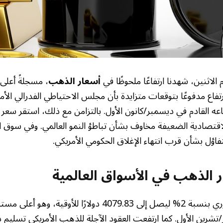
 الاثنين، شهدنا ارتفاعًا ملحوظًا في
أسعار الذهب
، مسجلةً أعلى
رتفاع مدفوعًا بتوقعات متزايدة بأن مجلس الاحتياطي الفدرالي ال
اعه القادم في ديسمبر/كانون الأول. بالتزامن مع ذلك، استقر سعر ال
اقتصادية الضعيفة مخاوف بشأن تباطؤ النمو العالمي. وفي سوق ا
 بتفاؤل بشأن قرب انتهاء الإغلاق الحكومي الأمريكي.
 الذهب في الأسواق العالمية
ارتفع سعر الذهب الفوري بنسبة 2% ليصل إلى 4079.83 دولارًا ل
منذ 27 أكتوبر/تشرين الأول. كما ارتفعت العقود الآجلة للذهب الأمريكي تسل