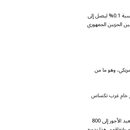
انخفض الدولار الذي يقيس أداء العملة الأمريكية مقابل سلة من ست عملات رئيسية بنسبة 0.1% ليصل إلى
بين الحزبين الجمهوري
مريكي، وهو ما من
63 دولارًا للبرميل، وبلغ سعر خام غرب تكساس
توني سيكامور، محلل السوق لدى آي جي في سيدني، أوضح أن إعادة الفتح الوشيكة ستعيد الأجور إلى 800
وإنفاقهم. هذا بدوره