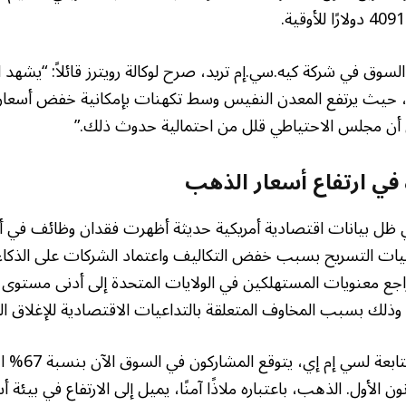
السوق في شركة كيه.سي.إم تريد، صرح لوكالة رويترز قائلاً: “يشهد ال
ت، حيث يرتفع المعدن النفيس وسط تكهنات بإمكانية خفض أسعار ا
ن أن مجلس الاحتياطي قلل من احتمالية حدوث ذلك.”
 في ارتفاع أسعار الذهب
 ظل بيانات اقتصادية أمريكية حديثة أظهرت فقدان وظائف في أكت
مليات التسريح بسبب خفض التكاليف واعتماد الشركات على الذكاء
راجع معنويات المستهلكين في الولايات المتحدة إلى أدنى مستوى 
ك بسبب المخاوف المتعلقة بالتداعيات الاقتصادية للإغلاق الح
وفقًا لأداة فيدو
 الأول. الذهب، باعتباره ملاذًا آمنًا، يميل إلى الارتفاع في بيئة أس