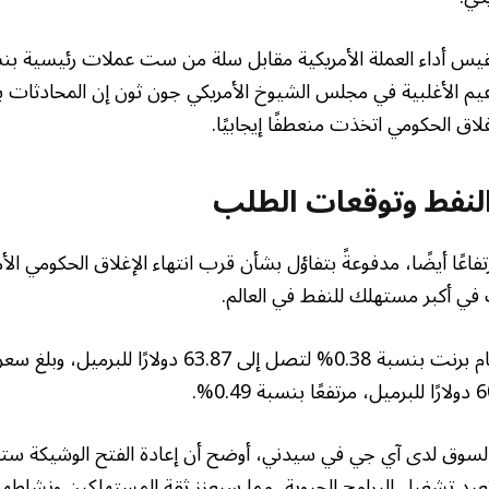
قال زعيم الأغلبية في مجلس الشيوخ الأمريكي جون ثون إن المحادثات 
غلاق الحكومي اتخذت منعطفًا إيجابيًا.
 النفط وتوقعات الطلب
اعًا أيضًا، مدفوعةً بتفاؤل بشأن قرب انتهاء الإغلاق الحكومي الأ
 في أكبر مستهلك للنفط في العالم.
زادت العقود الآجلة لخام برنت بنسبة 0.38% لتصل إلى .87
د تشغيل البرامج الحيوية، مما سيعزز ثقة المستهلكين ونشاطهم 