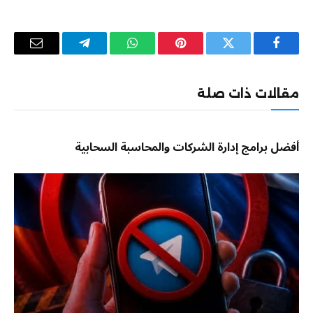
فيسبوك
تويتر
بينتيريست
واتساب
تيلقرام
البريد
الإلكترو
مقالات ذات صلة
أفضل برامج إدارة الشركات والمحاسبة السحابية