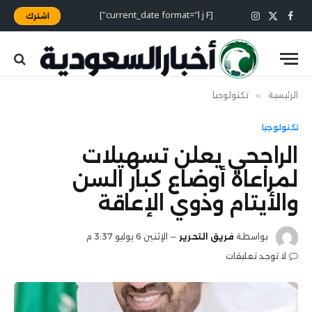
[current_date format="l j F"]
اشترك
X
فيسبوك
الانستغرام
(Twitter)
الرئيسية
»
تكنولوجيا
تكنولوجيا
الراجحي يعلن تسهيلات
لمراعاة أوضاع كبار السن
والأيتام وذوي الإعاقة
بواسطة
فريق التحرير
الإثنين 6 يوليو 3:37 م
لا توجد تعليقات