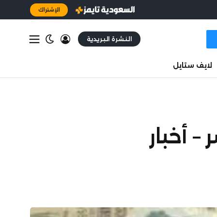
الإشتراك
النشرة البريدية
لايف ستايل
يه في مصر – أخبار