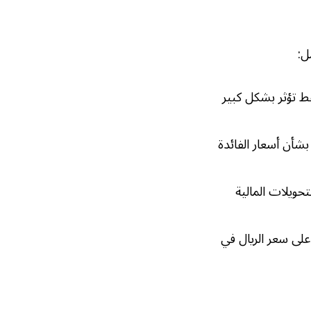
ل:
فط تؤثر بشكل كبير
شأن أسعار الفائدة
حويلات المالية
 على سعر الريال في