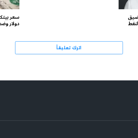
مضيق
لنفط
دولار وض
اترك تعليقاً