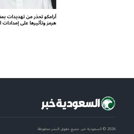
أرامكو تحذر من تهديدات ب
هرمز وتأثيرها على إمدادات ا
2026 © السعودية خبر. جميع حقوق النشر محفوظة.