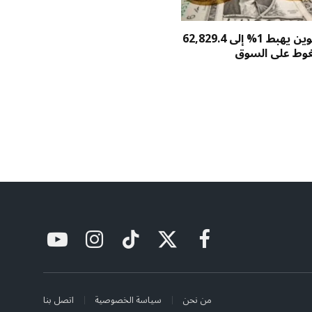
سعر بيتكوين يهبط 1% إلى 62,829.4
غوط على السوق
فيسبوك
X
تيكتوك
الانستغرام
يوتيوب
(Twitter)
من نحن
سياسة الخصوصية
اتصل بنا