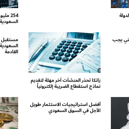
دولة
254 مل
السعودية 
لتي يجب
مستقبل س
السعودية
القادمة
زاتكا تحذر المنشآت آخر مهلة لتقديم
نماذج استقطاع الضريبة إلكترونياً
أفضل استراتيجيات الاستثمار طويل
الأجل في السوق السعودي