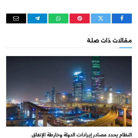
فيسبوك
تويتر
بينتيريست
واتساب
تيلقرام
البريد
الإلكترو
مقالات ذات صلة
النظام يحدد مصادر إيرادات الدولة وخارطة الإنفاق