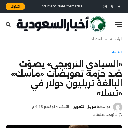
[current_date format="l j F"]
اشترك
X
فيسبوك
الانستغرام
(Twitter)
الرئيسية
»
اقتصاد
اقتصاد
«السيادي النرويجي» يصوّت
ضد حزمة تعويضات «ماسك»
البالغة تريليون دولار في
«تسلا»
بواسطة
فريق التحرير
الثلاثاء 4 نوفمبر 4:46 م
لا توجد تعليقات