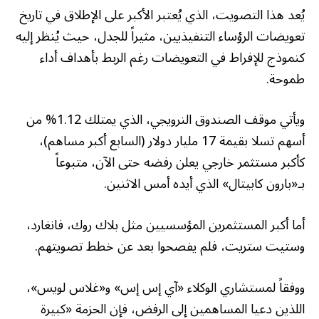
يُعد هذا التصويت، الذي يُعتبر الأكبر على الإطلاق في تاريخ
تعويضات الرؤساء التنفيذيين، مثيراً للجدل، حيث يُنظر إليه
كنموذج للإفراط في التعويضات رغم الربط بأهداف أداء
طموحة.
ويأتي موقف الصندوق النرويجي، الذي يمتلك 1.12% من
أسهم تسلا بقيمة 17 مليار دولار (السابع أكبر مساهم)،
كأكبر مستثمر خارجي يعلن رفضه حتى الآن، متبوعاً
بـ«بارون كابيتال» الذي أيده أمس الاثنين.
أما أكبر المستثمرين المؤسسيين مثل بلاك روك، فانغارد،
وستيت ستريت، فلم يفصحوا بعد عن خطط تصويتهم.
ووفقاً لمستشاري الوكلاء «آي إس إس» و«غلاس لويس»،
اللذين دعيا المساهمين إلى الرفض، فإن الحزمة «كبيرة