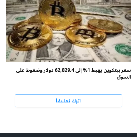
سعر بيتكوين يهبط 1% إلى 62,829.4 دولار وضغوط على
السوق
اترك تعليقاً